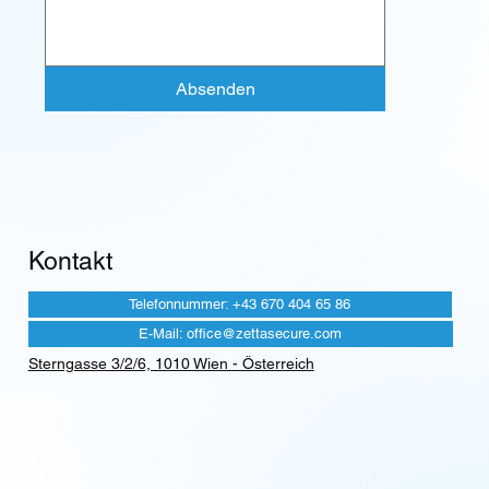
Absenden
Kontakt
Telefonnummer: +43 670 404 65 86
E-Mail: office@zettasecure.com
Sterngasse 3/2/6, 1010 Wien - Österreich