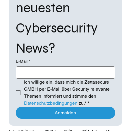
Betrug ist leider nichts neues mehr. Jede Woche hört man von
anderen Methoden, wie man unbedarfte User austricksen kann.
So auch diese...
Immer die 
neuesten 
Cybersecurity 
News?
E-Mail
*