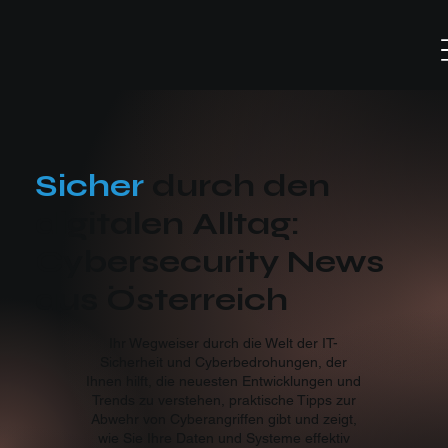
Sicher
durch den
digitalen Alltag:
Cybersecurity News
aus Österreich
Ihr Wegweiser durch die Welt der IT-
Sicherheit und Cyberbedrohungen, der
Ihnen hilft, die neuesten Entwicklungen und
Trends zu verstehen, praktische Tipps zur
Abwehr von Cyberangriffen gibt und zeigt,
wie Sie Ihre Daten und Systeme effektiv